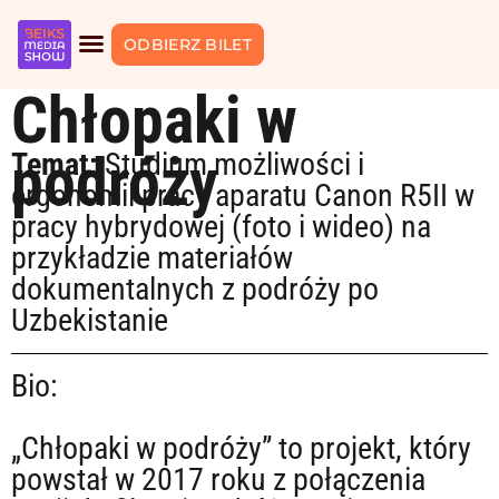
ODBIERZ BILET
Chłopaki w
podróży
Temat:
Studium możliwości i
ergonomii pracy aparatu Canon R5II w
pracy hybrydowej (foto i wideo) na
przykładzie materiałów
dokumentalnych z podróży po
Uzbekistanie
Bio:
„Chłopaki w podróży” to projekt, który
powstał w 2017 roku z połączenia