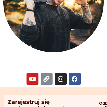
Zarejestruj się
Odb